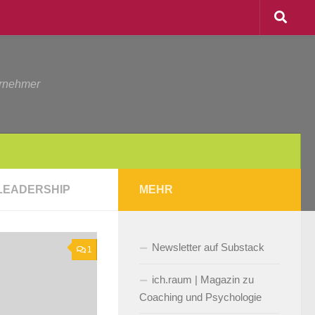
ernehmer
LEADERSHIP
MEHR
Newsletter auf Substack
1
ich.raum | Magazin zu
Coaching und Psychologie