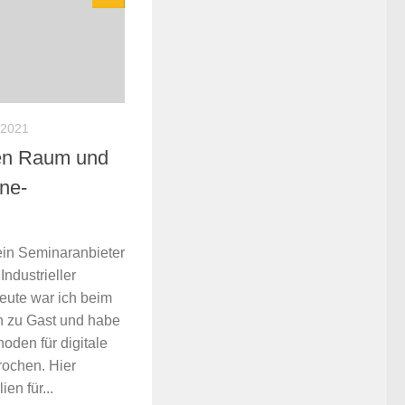
 2021
len Raum und
ne-
ein Seminaranbieter
ndustrieller
ute war ich beim
en zu Gast und habe
oden für digitale
ochen. Hier
ien für...