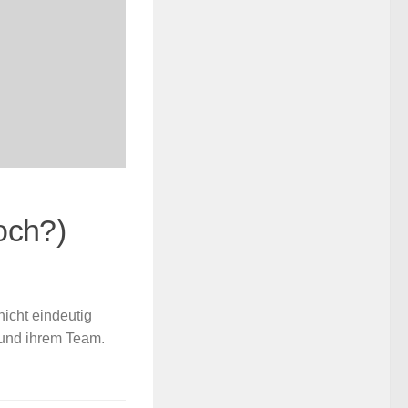
och?)
nicht eindeutig
 und ihrem Team.