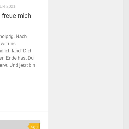
ER 2021
 freue mich
holprig. Nach
 wir uns
d ich fand‘ Dich
gen Ende hast Du
rvt. Und jetzt bin
0