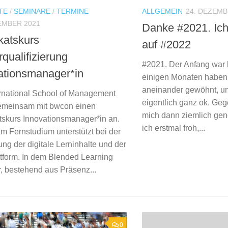
TE
/
SEMINARE
/
TERMINE
ALLGEMEIN
24. DEZEMB
EMBER 2021
Danke #2021. Ich
ikatskurs
auf #2022
qualifizierung
#2021. Der Anfang war 
ationsmanager*in
einigen Monaten haben
aneinander gewöhnt, un
ernational School of Management
eigentlich ganz ok. Ge
gemeinsam mit bwcon einen
mich dann ziemlich gene
atskurs Innovationsmanager*in an.
ich erstmal froh,...
m Fernstudium unterstützt bei der
ng der digitale Lerninhalte und der
ttform. In dem Blended Learning
, bestehend aus Präsenz...
0