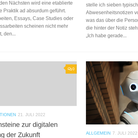
den Nächsten wird eine etablierte
stelle ich sieben typisc
le Praktik ad absurdum geführt.
Abwesenheitsnotizen vo
eiten, Essays, Case Studies oder
was das über die Perso
ssarbeiten scheinen nicht mehr
die hinter der Notiz ste
, den...
„Ich habe gerade...
0
ATIONEN
21. JULI 2022
steine zur digitalen
ALLGEMEIN
7. JULI 2022
ng der Zukunft