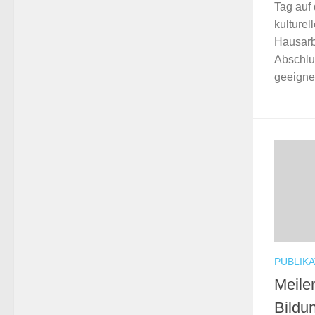
Tag auf 
kulturel
Hausarb
Abschlu
geeignet
PUBLIK
Meilen
Bildu