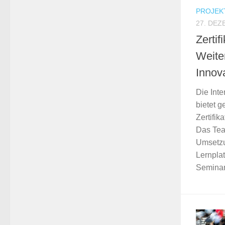
PROJEK
27. DEZ
Zertif
Weiter
Innov
Die Int
bietet 
Zertifik
Das Tea
Umsetzu
Lernpla
Seminar