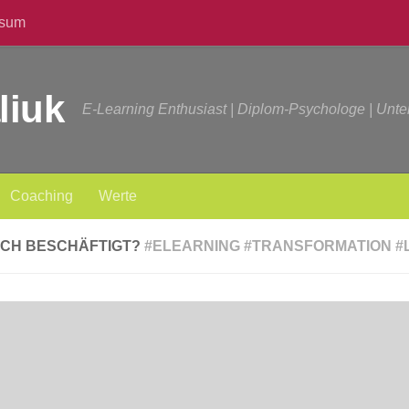
ssum
liuk
E-Learning Enthusiast | Diplom-Psychologe | Unt
Coaching
Werte
ICH BESCHÄFTIGT?
#ELEARNING #TRANSFORMATION #