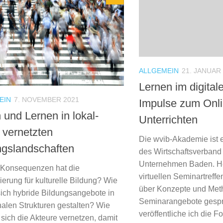
ALLGEMEIN
21. JANUAR
Lernen im digita
EIN
7. NOVEMBER 2021
Impulse zum Onli
 und Lernen in lokal-
Unterrichten
l vernetzten
Die wvib-Akademie ist 
ngslandschaften
des Wirtschaftsverband I
Unternehmen Baden. He
Konsequenzen hat die
virtuellen Seminartreff
sierung für kulturelle Bildung? Wie
über Konzepte und Meth
sich hybride Bildungsangebote in
Seminarangebote gespr
len Strukturen gestalten? Wie
veröffentliche ich die Fol
sich die Akteure vernetzen, damit