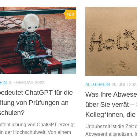
0
EIN
3. FEBRUAR 2023
ALLGEMEIN
25. JULI 202
edeutet ChatGPT für die
Was Ihre Abwesen
ltung von Prüfungen an
über Sie verrät –
chulen?
Kolleg*innen, die
öffentlichung von ChatGPT erzeugt
Urlaubszeit ist die Zeit 
in der Hochschulwelt. Von einem
Abwesenheitsnotizen. I