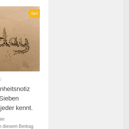
0
2
heitsnotiz
 Sieben
 jeder kennt.
der
n diesem Beitrag