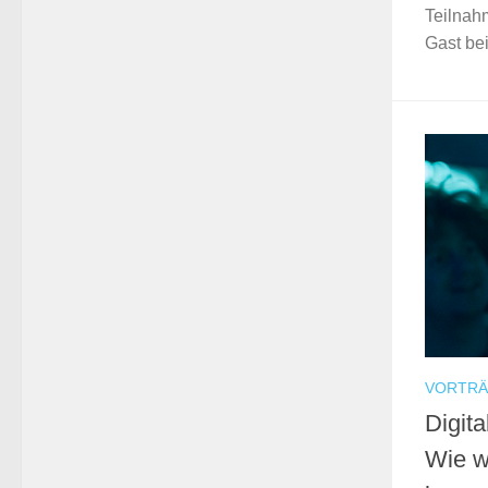
Teilnahm
Gast bei
VORTR
Digita
Wie wo