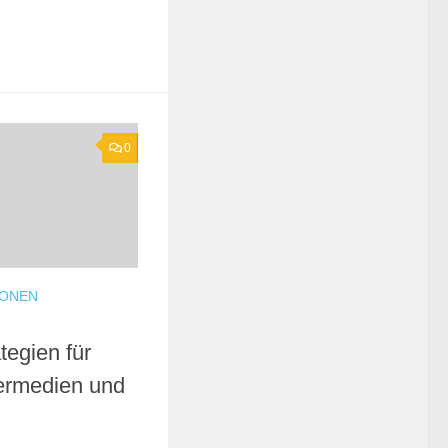
0
IONEN
tegien für
ermedien und