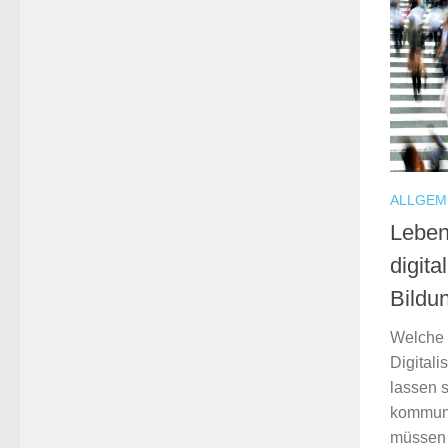
ALLGEM
Leben
digita
Bildu
Welche 
Digitali
lassen 
kommuna
müssen 