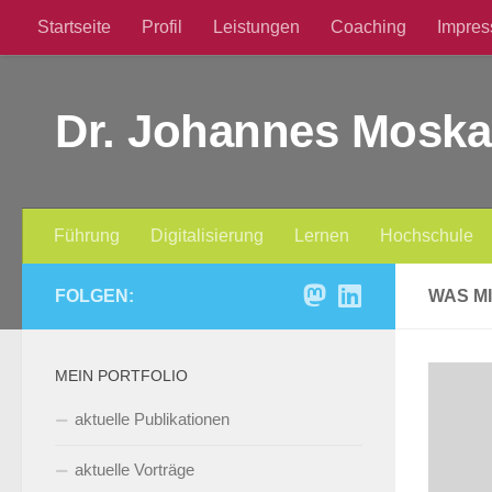
Startseite
Profil
Leistungen
Coaching
Impre
Zum Inhalt springen
Dr. Johannes Moska
Führung
Digitalisierung
Lernen
Hochschule
FOLGEN:
WAS M
MEIN PORTFOLIO
aktuelle Publikationen
aktuelle Vorträge