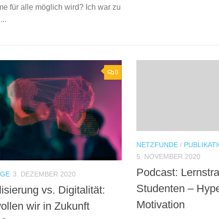
e für alle möglich wird? Ich war zu
...
0
NETZFUNDE
/
PUBLIKAT
5. NOVEMBER 2020
Podcast: Lernstra
ÄGE
3. DEZEMBER 2020
Studenten – Hyp
lisierung vs. Digitalität:
Motivation
llen wir in Zukunft