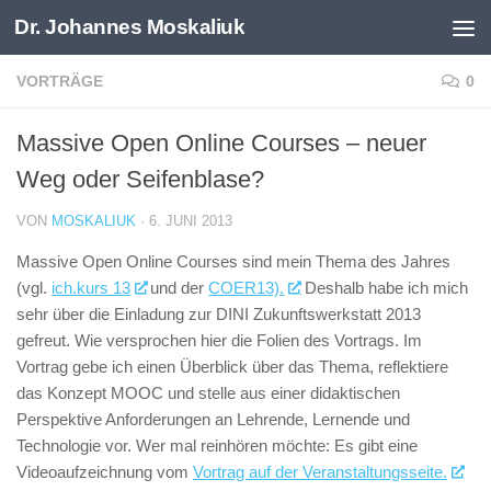
Dr. Johannes Moskaliuk
Zum Inhalt springen
VORTRÄGE
0
Massive Open Online Courses – neuer
Weg oder Seifenblase?
VON
MOSKALIUK
·
6. JUNI 2013
Massive Open Online Courses sind mein Thema des Jahres
(vgl.
ich.kurs 13
und der
COER13).
Deshalb habe ich mich
sehr über die Einladung zur DINI Zukunftswerkstatt 2013
gefreut. Wie versprochen hier die Folien des Vortrags. Im
Vortrag gebe ich einen Überblick über das Thema, reflektiere
das Konzept MOOC und stelle aus einer didaktischen
Perspektive Anforderungen an Lehrende, Lernende und
Technologie vor. Wer mal reinhören möchte: Es gibt eine
Videoaufzeichnung vom
Vortrag auf der Veranstaltungsseite.