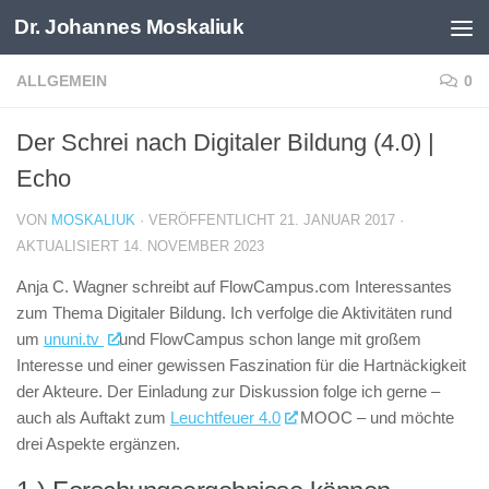
Dr. Johannes Moskaliuk
Zum Inhalt springen
ALLGEMEIN
0
Der Schrei nach Digitaler Bildung (4.0) |
Echo
VON
MOSKALIUK
· VERÖFFENTLICHT
21. JANUAR 2017
·
AKTUALISIERT
14. NOVEMBER 2023
Anja C. Wagner schreibt auf FlowCampus.com Interessantes
zum Thema Digitaler Bildung. Ich verfolge die Aktivitäten rund
um
ununi.tv
und FlowCampus schon lange mit großem
Interesse und einer gewissen Faszination für die Hartnäckigkeit
der Akteure. Der Einladung zur Diskussion folge ich gerne –
auch als Auftakt zum
Leuchtfeuer 4.0
MOOC – und möchte
drei Aspekte ergänzen.