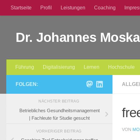
Startseite
Profil
Leistungen
Coaching
Impre
Zum Inhalt springen
Dr. Johannes Moska
Führung
Digitalisierung
Lernen
Hochschule
FOLGEN:
ALLGE
NÄCHSTER BEITRAG
fre
Betriebliches Gesundheitsmanagement
| Fachleute für Studie gesucht
VON
MO
VORHERIGER BEITRAG