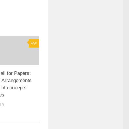
0
ll for Papers:
 Arrangements
 of concepts
es
19