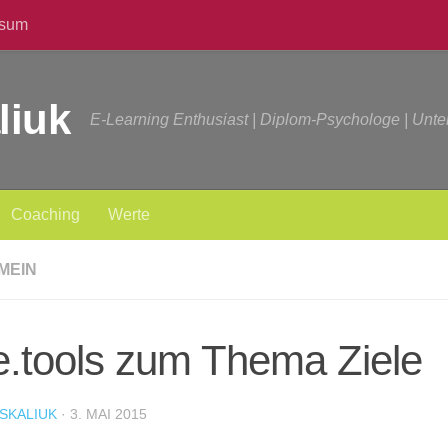
ssum
liuk
E-Learning Enthusiast | Diplom-Psychologe | Unt
Coaching
Werte
MEIN
e.tools zum Thema Ziele
SKALIUK
·
3. MAI 2015