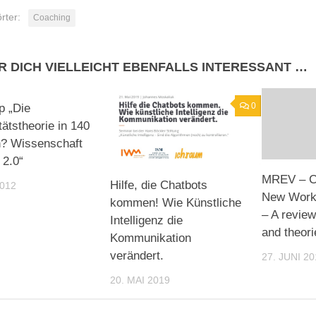
rter:
Coaching
R DICH VIELLEICHT EBENFALLS INTERESSANT …
0
0
p „Die
tätstheorie in 140
n? Wissenschaft
2.0“
MREV – Ca
Hilfe, die Chatbots
2012
New Work
kommen! Wie Künstliche
– A review
Intelligenz die
and theori
Kommunikation
verändert.
27. JUNI 20
20. MAI 2019