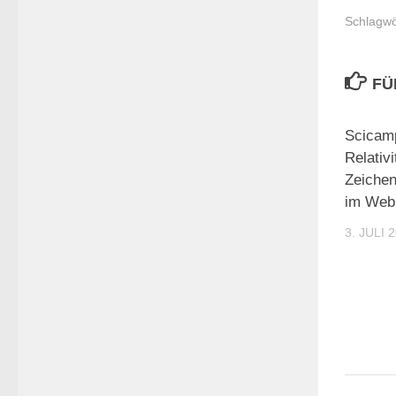
Schlagwö
FÜ
Scicam
Relativi
Zeiche
im Web 
3. JULI 