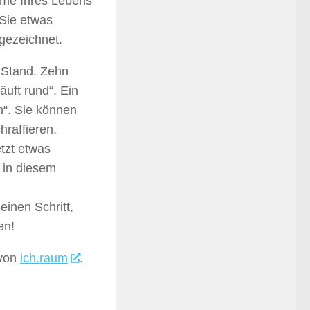
hme Ihres Lebens
Sie etwas
ngezeichnet.
 Stand. Zehn
äuft rund“. Ein
n“. Sie können
hraffieren.
tzt etwas
 in diesem
einen Schritt,
en!
von
ich.raum
.