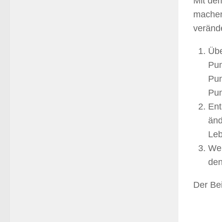
Mit de
machen
verände
Übe
Pun
Pun
Pun
Ent
änd
Leb
Wer
den
Der Be