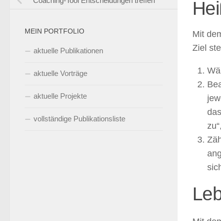
Coaching-Tool Entscheidungen treffen
Hei
MEIN PORTFOLIO
Mit dem
Ziel st
aktuelle Publikationen
Wäh
aktuelle Vorträge
Bea
aktuelle Projekte
jew
das
vollständige Publikationsliste
zu“
Zäh
ang
sic
Leb