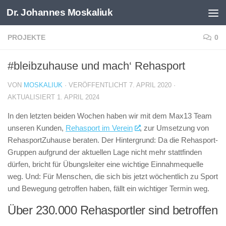
Dr. Johannes Moskaliuk
Zum Inhalt springen
PROJEKTE
0
#bleibzuhause und mach‘ Rehasport
VON
MOSKALIUK
· VERÖFFENTLICHT
7. APRIL 2020
·
AKTUALISIERT
1. APRIL 2024
In den letzten beiden Wochen haben wir mit dem Max13 Team
unseren Kunden,
Rehasport im Verein
, zur Umsetzung von
RehasportZuhause beraten. Der Hintergrund: Da die Rehasport-
Gruppen aufgrund der aktuellen Lage nicht mehr stattfinden
dürfen, bricht für Übungsleiter eine wichtige Einnahmequelle
weg. Und: Für Menschen, die sich bis jetzt wöchentlich zu Sport
und Bewegung getroffen haben, fällt ein wichtiger Termin weg.
Über 230.000 Rehasportler sind betroffen