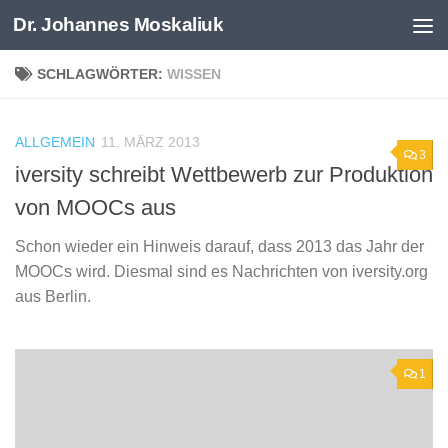
Dr. Johannes Moskaliuk
Zum Inhalt springen
SCHLAGWÖRTER:
WISSEN
ALLGEMEIN
11. MÄRZ 2013
3
iversity schreibt Wettbewerb zur Produktion
von MOOCs aus
Schon wieder ein Hinweis darauf, dass 2013 das Jahr der
MOOCs wird. Diesmal sind es Nachrichten von iversity.org
aus Berlin.
1