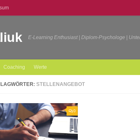
ssum
liuk
E-Learning Enthusiast | Diplom-Psychologe | Unt
Coaching
Werte
HLAGWÖRTER:
STELLENANGEBOT
0