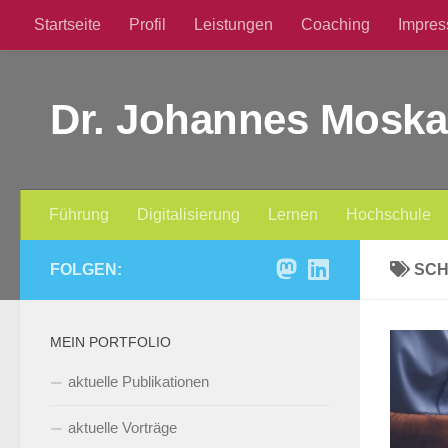
Startseite
Profil
Leistungen
Coaching
Impre
Zum Inhalt springen
Dr. Johannes Moska
Führung
Digitalisierung
Lernen
Hochschule
FOLGEN:
SC
MEIN PORTFOLIO
aktuelle Publikationen
aktuelle Vorträge