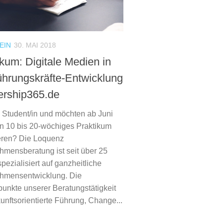
EIN
30. MAI 2018
ikum: Digitale Medien in
ührungskräfte-Entwicklung
dership365.de
d Student/in und möchten ab Juni
n 10 bis 20-wöchiges Praktikum
eren? Die Loquenz
hmensberatung ist seit über 25
pezialisiert auf ganzheitliche
hmensentwicklung. Die
unkte unserer Beratungstätigkeit
unftsorientierte Führung, Change...