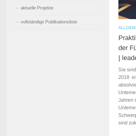
aktuelle Projekte
vollständige Publikationsliste
ALLGEM
Prakt
der F
| lea
Sie sin
2018 ei
absolvi
Unterne
Jahren s
Unterne
Schwerp
sind zuk