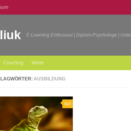
ssum
liuk
E-Learning Enthusiast | Diplom-Psychologe | Unt
Coaching
Werte
HLAGWÖRTER:
AUSBILDUNG
0