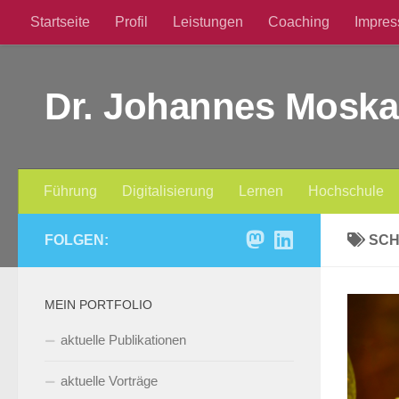
Startseite
Profil
Leistungen
Coaching
Impre
Zum Inhalt springen
Dr. Johannes Moska
Führung
Digitalisierung
Lernen
Hochschule
FOLGEN:
SC
MEIN PORTFOLIO
aktuelle Publikationen
aktuelle Vorträge