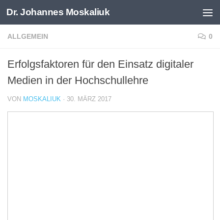
Dr. Johannes Moskaliuk
Zum Inhalt springen
ALLGEMEIN
0
Erfolgsfaktoren für den Einsatz digitaler
Medien in der Hochschullehre
VON
MOSKALIUK
·
30. MÄRZ 2017