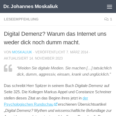
Dr. Johannes Moskaliuk
Zum Inhalt springen
LESEEMPFEHLUNG
1
Digital Demenz? Warum das Internet uns
weder dick noch dumm macht.
VON
MOSKALIUK
· VERÖFFENTLICHT
7. MÄRZ 2014
·
AKTUALISIERT
14. NOVEMBER 2023
“Meiden Sie digitale Medien. Sie machen […] tatsächlich
dick, dumm, aggressiv, einsam, krank und unglücklich.”
Das schreibt Herr Spitzer in seinem Buch
Digitale Demenz
auf
Seite 325. Die Kollegen Markus Appel und Constanze Schreiner
stellen dieses Zitat an das Beginn ihres jetzt in
der
Psychologischen Rundschau
erschienen Übersichtsartikel
„
Digital Demenz? Mythen und wissenschaftliche Befundlage zur