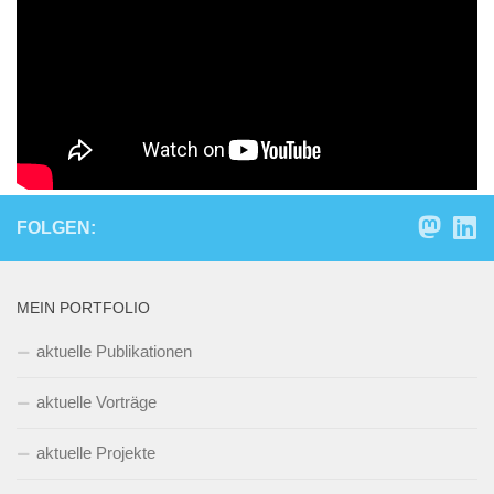
Wie können digitale Medien zielführend in der
Präsenzlehre eingebaut werden?
An zwei Praxisbeispielen wird illustriert, wie die Integration
von digitalen Medien in die Präsenzlehre aussehen kann.
FOLGEN:
MEIN PORTFOLIO
aktuelle Publikationen
aktuelle Vorträge
aktuelle Projekte